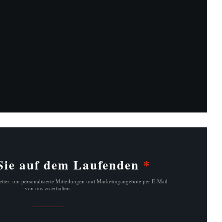
n neues Fenster))
nster))
 Sie auf dem Laufenden
*
tter, um personalisierte Mitteilungen und Marketingangebote per E-Mail
von uns zu erhalten.