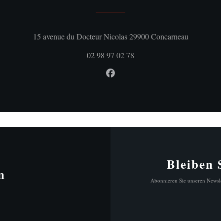
((öffnet ei
15 avenue du Docteur Nicolas 29900 Concarneau
02 98 97 02 78
Facebook ((öffnet ein neues Fe
Bleiben
n
Abonnieren Sie unseren Newsle